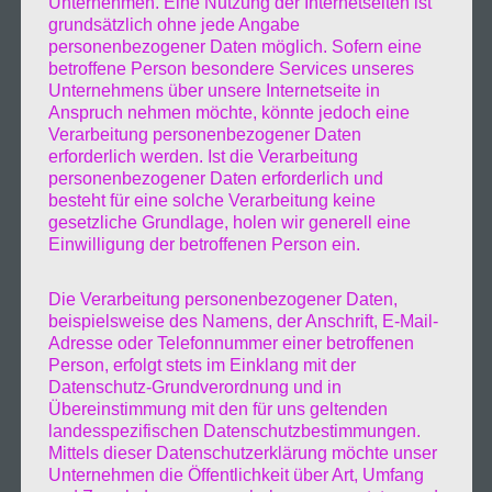
Unternehmen. Eine Nutzung der Internetseiten ist
grundsätzlich ohne jede Angabe
dem Hafen ihre Ehrerbietung. Bei strahlenden
personenbezogener Daten möglich. Sofern eine
betroffene Person besondere Services unseres
Sonnenschein und Sommerlichen
Unternehmens über unsere Internetseite in
Anspruch nehmen möchte, könnte jedoch eine
Temperaturen kamen die zahlreiche Besuche
Verarbeitung personenbezogener Daten
erforderlich werden. Ist die Verarbeitung
aus aller Welt. In den zahlreiche Standen
personenbezogener Daten erforderlich und
besteht für eine solche Verarbeitung keine
rund um den Hafen war auch für das
gesetzliche Grundlage, holen wir generell eine
Einwilligung der betroffenen Person ein.
leiblich wohl gesorgt und auch Karusselle und
Die Verarbeitung personenbezogener Daten,
ander Fahrgeschäfte säumten die Straßen.
beispielsweise des Namens, der Anschrift, E-Mail-
Adresse oder Telefonnummer einer betroffenen
Person, erfolgt stets im Einklang mit der
Datenschutz-Grundverordnung und in
Übereinstimmung mit den für uns geltenden
landesspezifischen Datenschutzbestimmungen.
Mittels dieser Datenschutzerklärung möchte unser
Unternehmen die Öffentlichkeit über Art, Umfang