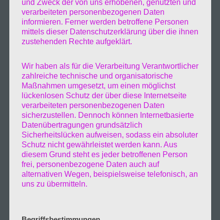
und Zweck der von uns erhobenen, genutzten und
verarbeiteten personenbezogenen Daten
informieren. Ferner werden betroffene Personen
mittels dieser Datenschutzerklärung über die ihnen
zustehenden Rechte aufgeklärt.
Wir haben als für die Verarbeitung Verantwortlicher
Schade war nur das die Promenade am
zahlreiche technische und organisatorische
Maßnahmen umgesetzt, um einen möglichst
Hafen, die eigentlich hätte bis dahin fertig
lückenlosen Schutz der über diese Internetseite
verarbeiteten personenbezogenen Daten
hätte sein sollen nur zum teil zugänglich war
sicherzustellen. Dennoch können Internetbasierte
Datenübertragungen grundsätzlich
und daher nicht wie geplant den kompletten
Sicherheitslücken aufweisen, sodass ein absoluter
Schutz nicht gewährleistet werden kann. Aus
Hafen abschreiten können sondern musste
diesem Grund steht es jeder betroffenen Person
frei, personenbezogene Daten auch auf
einen teil auf dem Bollwerk und der
alternativen Wegen, beispielsweise telefonisch, an
uns zu übermitteln.
Hafenstraße fortsetzen.
Begriffsbestimmungen