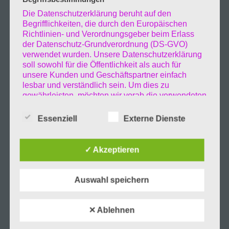
Ich selber war an den letzten beiden Tagen
Die Datenschutzerklärung beruht auf den
Begrifflichkeiten, die durch den Europäischen
dort und habe die herrliche Sonne über der
Richtlinien- und Verordnungsgeber beim Erlass
der Datenschutz-Grundverordnung (DS-GVO)
Landungbrücke genossen.
verwendet wurden. Unsere Datenschutzerklärung
soll sowohl für die Öffentlichkeit als auch für
unsere Kunden und Geschäftspartner einfach
Als Abschluss nicht ganz als Schluss war das
lesbar und verständlich sein. Um dies zu
gewährleisten, möchten wir vorab die verwendeten
große Feuerwerk über dem Hafen von der
Begrifflichkeiten erläutern.
Essenziell
Externe Dienste
AIDA aus. So das war es vom Geburtstag.. bis
Wir verwenden in dieser Datenschutzerklärung
unter anderem die folgenden Begriffe:
bald.
✓ Akzeptieren
a) personenbezogene Daten
Auswahl speichern
Personenbezogene Daten sind alle Informationen,
die sich auf eine identifizierte oder identifizierbare
natürliche Person (im Folgenden „betroffene
✕ Ablehnen
Person") beziehen. Als identifizierbar wird eine
natürliche Person angesehen, die direkt oder