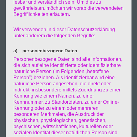
dann weiter nördlich in Richtung der grenze.
lesbar und verständlich sein. Um dies zu
gewährleisten, möchten wir vorab die verwendeten
Die Dämmerung hatte eingesetzt und so war
Begrifflichkeiten erläutern.
es um 19.30 bereits dunkel. Mein nächster
Wir verwenden in dieser Datenschutzerklärung
unter anderem die folgenden Begriffe:
Übernachtungsplatz lag keine 10m von der
Brandung des Meeres entfernt. Ich hatte in
a) personenbezogene Daten
Personenbezogene Daten sind alle Informationen,
durch einen Zufall bei Recherchen zu
die sich auf eine identifizierte oder identifizierbare
natürliche Person (im Folgenden „betroffene
Militäranlagen aus den Zweiten Weltkrieg
Person") beziehen. Als identifizierbar wird eine
natürliche Person angesehen, die direkt oder
vergangenen Jahr in November entdeckt und
indirekt, insbesondere mittels Zuordnung zu einer
Kennung wie einem Namen, zu einer
im Januar 2018 Auf meiner Neujahrsreise
Kennnummer, zu Standortdaten, zu einer Online-
Kennung oder zu einem oder mehreren
besucht. Sie liegt an der Westküste von
besonderen Merkmalen, die Ausdruck der
physischen, physiologischen, genetischen,
Dänemark an der Straße 419 von Hjerpsted-
psychischen, wirtschaftlichen, kulturellen oder
sozialen Identität dieser natürlichen Person sind,