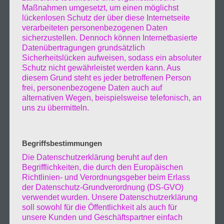
Maßnahmen umgesetzt, um einen möglichst
lückenlosen Schutz der über diese Internetseite
verarbeiteten personenbezogenen Daten
sicherzustellen. Dennoch können Internetbasierte
Datenübertragungen grundsätzlich
Sicherheitslücken aufweisen, sodass ein absoluter
Schutz nicht gewährleistet werden kann. Aus
diesem Grund steht es jeder betroffenen Person
frei, personenbezogene Daten auch auf
alternativen Wegen, beispielsweise telefonisch, an
uns zu übermitteln.
So musste ich von dort Nordöstlich
landeinwärts fahren und erreichte um 18.30
Begriffsbestimmungen
Die Datenschutzerklärung beruht auf den
Niebüll, von wo aus die Autos auf die Bahn
Begrifflichkeiten, die durch den Europäischen
Richtlinien- und Verordnungsgeber beim Erlass
verladen werden die nach Sylt gehen. Der
der Datenschutz-Grundverordnung (DS-GVO)
verwendet wurden. Unsere Datenschutzerklärung
Einkauf war schnell gemacht und es ging
soll sowohl für die Öffentlichkeit als auch für
unsere Kunden und Geschäftspartner einfach