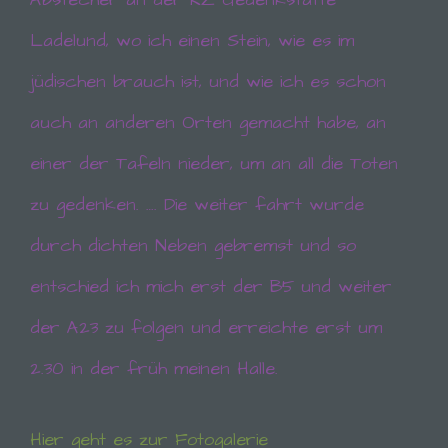
werden können die (1) verwendeten Browsertypen
und Versionen, (2) das vom zugreifenden System
Ladelund, wo ich einen Stein, wie es im
verwendete Betriebssystem, (3) die Internetseite,
von welcher ein zugreifendes System auf unsere
jüdischen brauch ist, und wie ich es schon
Internetseite gelangt (sogenannte Referrer), (4) die
Unterwebseiten, welche über ein zugreifendes
auch an anderen Orten gemacht habe, an
System auf unserer Internetseite angesteuert
werden, (5) das Datum und die Uhrzeit eines
einer der Tafeln nieder, um an all die Toten
Zugriffs auf die Internetseite, (6) eine Internet-
Protokoll-Adresse (IP-Adresse), (7) der Internet-
zu gedenken. …. Die weiter fahrt wurde
Service-Provider des zugreifenden Systems und
(8) sonstige ähnliche Daten und Informationen, die
durch dichten Neben gebremst und so
der Gefahrenabwehr im Falle von Angriffen auf
unsere informationstechnologischen Systeme
entschied ich mich erst der B5 und weiter
dienen.
der A23 zu folgen und erreichte erst um
Bei der Nutzung dieser allgemeinen Daten und
Informationen ziehen wird keine Rückschlüsse auf
2.30 in der früh meinen Halle.
die betroffene Person. Diese Informationen werden
vielmehr benötigt, um (1) die Inhalte unserer
Internetseite korrekt auszuliefern, (2) die Inhalte
Hier geht es zur Fotogalerie
unserer Internetseite sowie die Werbung für diese