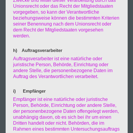
Zwecke und Mittel dieser Verarbeitung durch das
Unionsrecht oder das Recht der Mitgliedstaaten
vorgegeben, so kann der Verantwortliche
beziehungsweise können die bestimmten Kriterien
seiner Benennung nach dem Unionsrecht oder
dem Recht der Mitgliedstaaten vorgesehen
werden.
h) Auftragsverarbeiter
Auftragsverarbeiter ist eine natürliche oder
juristische Person, Behörde, Einrichtung oder
andere Stelle, die personenbezogene Daten im
Auftrag des Verantwortlichen verarbeitet.
Es war schon nach 12.00 als ich mich in
Richtung Süden in Bewegung setzte, ohne
i) Empfänger
Empfänger ist eine natürliche oder juristische
festes Ziel und Zeit. Ich lies meinen
Person, Behörde, Einrichtung oder andere Stelle,
der personenbezogene Daten offengelegt werden,
Gedanken, Emotionen und Gefühlen freien
unabhängig davon, ob es sich bei ihr um einen
Dritten handelt oder nicht. Behörden, die im
lauf ohne Rücksicht auf andere nehmen zu
Rahmen eines bestimmten Untersuchungsauftrags