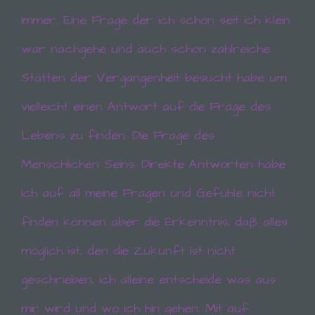
Deutschland
immer. Eine Frage der ich schon seit ich klein
war nachgehe und auch schon zahlreiche
01708954121
Stätten der Vergangenheit besucht habe um
E-Mail: simonedutta1970@yahoo.de
vielleicht einen Antwort auf die Frage des
Lebens zu finden. Die Frage des
Cookies / SessionStorage / LocalStorage
Die Internetseiten verwenden teilweise so
Menschlichen Seins. Direkte Antworten habe
genannte Cookies, LocalStorage und
SessionStorage. Dies dient dazu, unser Angebot
ich auf all meine Fragen und Gefühle nicht
nutzerfreundlicher, effektiver und sicherer zu
machen. Local Storage und SessionStorage ist
finden können aber die Erkenntnis, daß alles
eine Technologie, mit welcher ihr Browser Daten
auf Ihrem Computer oder mobilen Gerät
möglich ist, den die Zukunft ist nicht
abspeichert. Cookies sind Textdateien, welche
über einen Internetbrowser auf einem
geschrieben, ich alleine entscheide was aus
Computersystem abgelegt und gespeichert
werden. Sie können die Verwendung von Cookies,
mir wird und wo ich hin gehen.
Mit auf
LocalStorage und SessionStorage durch