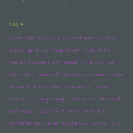
zu optimieren, (3) die dauerhafte
Funktionsfähigkeit unserer
informationstechnologischen Systeme und der
Technik unserer Internetseite zu gewährleisten
Tag 4
sowie (4) um Strafverfolgungsbehörden im Falle
eines Cyberangriffes die zur Strafverfolgung
Es ist jetzt 16.00 und es wird auch noch so
notwendigen Informationen bereitzustellen. Diese
anonym erhobenen Daten und Informationen
weiter gehen. Ich liege immer noch im Bett
werden durch uns daher einerseits statistisch und
ferner mit dem Ziel ausgewertet, den Datenschutz
meines Campers vor meiner Halle, und wenn
und die Datensicherheit in unserem Unternehmen
zu erhöhen, um letztlich ein optimales
ich nicht in diesem Buch lese schreibe ich wie
Schutzniveau für die von uns verarbeiteten
personenbezogenen Daten sicherzustellen. Die
anonymen Daten der Server-Logfiles werden
diesen Text hier oder schreibe an einem
getrennt von allen durch eine betroffene Person
angegebenen personenbezogenen Daten
meiner drei angefangen Romane im Wechsel,
gespeichert.
und nutze die Zeit für mich um mich zu
sortieren um weiter machen zu können, und
Registrierung auf unserer Internetseite
Die betroffene Person hat die Möglichkeit, sich auf