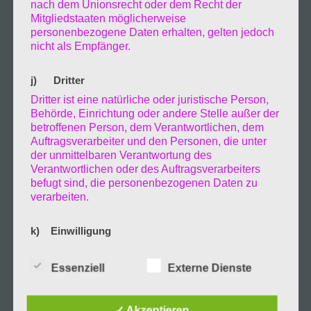
nach dem Unionsrecht oder dem Recht der
müssen. Tränen flossen über Dinge die ich
Mitgliedstaaten möglicherweise
personenbezogene Daten erhalten, gelten jedoch
vermisse, lachen über Momente des Glücks.
nicht als Empfänger.
Ich nutze diesen Moment um mir klar zu
j) Dritter
werden was ich in Zukunft machen möchte
Dritter ist eine natürliche oder juristische Person,
Behörde, Einrichtung oder andere Stelle außer der
wie und ob ich weiter leben möchte. Über
betroffenen Person, dem Verantwortlichen, dem
Auftragsverarbeiter und den Personen, die unter
Menschen die zu tiefst verachte und sogar
der unmittelbaren Verantwortung des
Verantwortlichen oder des Auftragsverarbeiters
befugt sind, die personenbezogenen Daten zu
hasse, die mir soviel Leid und Kummer
verarbeiten.
bereitet haben und Menschen die ich lieben
k) Einwilligung
gelernt habe, die sich in mein Herz geschlichen
Einwilligung ist jede von der betroffenen Person
freiwillig für den bestimmten Fall in informierter
Essenziell
Externe Dienste
haben und mich jede Stunde an sie denken
Weise und unmissverständlich abgegebene
Willensbekundung in Form einer Erklärung oder
lassen. Gedanken und Fragen ob ich das
einer sonstigen eindeutigen bestätigenden
✓ Akzeptieren