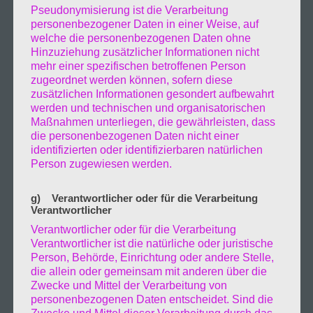
Pseudonymisierung ist die Verarbeitung
werden. Nach dem ich mich endlich losreißen
personenbezogener Daten in einer Weise, auf
welche die personenbezogenen Daten ohne
konnte von dem Buch „Sea Detective“ ging ich
Hinzuziehung zusätzlicher Informationen nicht
mehr einer spezifischen betroffenen Person
hinunter an den Strand. Es war in der
zugeordnet werden können, sofern diese
zusätzlichen Informationen gesondert aufbewahrt
zwischen zeit ebbe so das daß nicht mehr
werden und technischen und organisatorischen
Maßnahmen unterliegen, die gewährleisten, dass
vorhanden Meer das Watt freigeben hat. Der
die personenbezogenen Daten nicht einer
identifizierten oder identifizierbaren natürlichen
Strand ist recht einsam um diese Jahreszeit
Person zugewiesen werden.
und doch verirrten sich gelegentlich
g) Verantwortlicher oder für die Verarbeitung
Verantwortlicher
Menschen und Familien über den Parkplatz
Verantwortlicher oder für die Verarbeitung
Verantwortlicher ist die natürliche oder juristische
an den Strand.
Person, Behörde, Einrichtung oder andere Stelle,
die allein oder gemeinsam mit anderen über die
Zwecke und Mittel der Verarbeitung von
personenbezogenen Daten entscheidet. Sind die