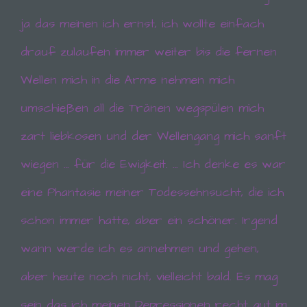
möglich wären.
ja das meinen ich ernst, ich wollte einfach
Mittels eines Cookies können die Informationen
drauf zulaufen immer weiter bis die fernen
und Angebote auf unserer Internetseite im Sinne
des Benutzers optimiert werden. Cookies
Wellen mich in die Arme nehmen mich
ermöglichen uns, wie bereits erwähnt, die
Benutzer unserer Internetseite wiederzuerkennen.
umschießen all die Tränen wegspülen mich
Zweck dieser Wiedererkennung ist es, den
Nutzern die Verwendung unserer Internetseite zu
zart liebkosen und der Wellengang mich sanft
erleichtern. Der Benutzer einer Internetseite, die
Cookies verwendet, muss beispielsweise nicht bei
jedem Besuch der Internetseite erneut seine
wiegen … für die Ewigkeit. … Ich denke es war
Zugangsdaten eingeben, weil dies von der
Internetseite und dem auf dem Computersystem
eine Phantasie meiner Todessehnsucht, die ich
des Benutzers abgelegten Cookie übernommen
wird. Ein weiteres Beispiel ist das Cookie eines
schon immer hatte, aber ein schöner. Irgend
Warenkorbes im Online-Shop. Der Online-Shop
merkt sich die Artikel, die ein Kunde in den
wann werde ich es annehmen und gehen,
virtuellen Warenkorb gelegt hat, über ein Cookie.
aber heute noch nicht, vielleicht bald.
Es mag
Die betroffene Person kann die Setzung von
sein das ich meinen Depressionen recht gut im
Cookies durch unsere Internetseite jederzeit