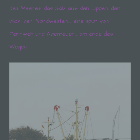
des Meeres, das Salz auf den Lippen, den
blick gen´ Nordwesten…. eine spur von
Fernweh und Abenteuer… am ende des
Weges.