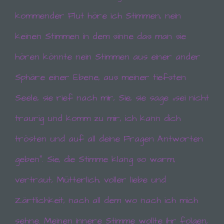
entsprechende Einstellung in Ihrem Browser
kommender Flut höre ich Stimmen, nein
verhindern.
keinen Stimmen in dem sinne das man sie
Zahlreiche Internetseiten und Server verwenden
Cookies. Viele Cookies enthalten eine sogenannte
hören könnte nein Stimmen aus einer ander
Cookie-ID. Eine Cookie-ID ist eine eindeutige
Kennung des Cookies. Sie besteht aus einer
Sphäre einer Ebene, aus meiner tiefsten
Zeichenfolge, durch welche Internetseiten und
Server dem konkreten Internetbrowser zugeordnet
Seele, sie rief nach mir, Sie, sie sage „sei nicht
werden können, in dem das Cookie gespeichert
wurde. Dies ermöglicht es den besuchten
traurig und komm zu mir, ich kann dich
Internetseiten und Servern, den individuellen
Browser der betroffenen Person von anderen
trösten und auf all deine Fragen Antworten
Internetbrowsern, die andere Cookies enthalten,
zu unterscheiden. Ein bestimmter Internetbrowser
geben“. Sie, die Stimme klang so warm,
kann über die eindeutige Cookie-ID wiedererkannt
und identifiziert werden.
vertraut, Mütterlich, voller liebe und
Durch den Einsatz von Cookies kann den Nutzern
Zärtlichkeit, nach all dem wo nach ich mich
dieser Internetseite nutzerfreundlichere Services
bereitstellen, die ohne die Cookie-Setzung nicht
sehne. Meinen innere Stimme wollte ihr folgen,