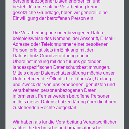
personenbezogener Daten erforderlich und
vergessen zu lassen. Der kleine Fischerhafen
besteht für eine solche Verarbeitung keine
gesetzliche Grundlage, holen wir generell eine
am Westufer lädt förmlich ein zum
Einwilligung der betroffenen Person ein.
Spaziergang dem ich auch gerne folgte.
Die Verarbeitung personenbezogener Daten,
beispielsweise des Namens, der Anschrift, E-Mail-
Adresse oder Telefonnummer einer betroffenen
Später ging es leider nicht mehr an der Küste
Person, erfolgt stets im Einklang mit der
Datenschutz-Grundverordnung und in
entlang wie ich es eigentlich gedacht hatte
Übereinstimmung mit den für uns geltenden
landesspezifischen Datenschutzbestimmungen.
weiter, zum einen wegen Baumassnahmen
Mittels dieser Datenschutzerklärung möchte unser
Unternehmen die Öffentlichkeit über Art, Umfang
zum anderen das ich vergessen hatte
und Zweck der von uns erhobenen, genutzten und
verarbeiteten personenbezogenen Daten
Abendessen zu beschaffen.
informieren. Ferner werden betroffene Personen
mittels dieser Datenschutzerklärung über die ihnen
zustehenden Rechte aufgeklärt.
Wir haben als für die Verarbeitung Verantwortlicher
zahlreiche technische und organisatorische