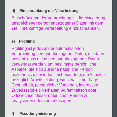
d) Einschränkung der Verarbeitung
Einschränkung der Verarbeitung ist die Markierung
gespeicherter personenbezogener Daten mit dem
Ziel, ihre künftige Verarbeitung einzuschränken.
e) Profiling
Profiling ist jede Art der automatisierten
Verarbeitung personenbezogener Daten, die darin
besteht, dass diese personenbezogenen Daten
Tag 3
verwendet werden, um bestimmte persönliche
Für M.
Aspekte, die sich auf eine natürliche Person
beziehen, zu bewerten, insbesondere, um Aspekte
Der Morgen begann mit leichten
bezüglich Arbeitsleistung, wirtschaftlicher Lage,
Gesundheit, persönlicher Vorlieben, Interessen,
Zuverlässigkeit, Verhalten, Aufenthaltsort oder
Nebelschwaden die sich über die
Ortswechsel dieser natürlichen Person zu
analysieren oder vorherzusagen.
Morgenstunden verzog. Es sollte ein sonniger
Tag werden und noch die 24° erreicht
f) Pseudonymisierung