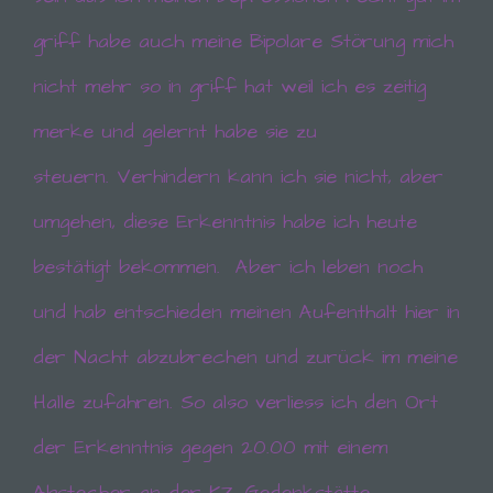
mittels einer entsprechenden Einstellung des
griff habe auch meine Bipolare Störung mich
genutzten Internetbrowsers verhindern und damit
der Setzung von Cookies dauerhaft
nicht mehr so in griff hat weil ich es zeitig
widersprechen. Ferner können bereits gesetzte
Cookies jederzeit über einen Internetbrowser oder
merke und gelernt habe sie zu
andere Softwareprogramme gelöscht werden. Dies
ist in allen gängigen Internetbrowsern möglich.
steuern.
Verhindern kann ich sie nicht, aber
Deaktiviert die betroffene Person die Setzung von
Cookies in dem genutzten Internetbrowser, sind
unter Umständen nicht alle Funktionen unserer
umgehen, diese Erkenntnis habe ich heute
Internetseite vollumfänglich nutzbar.
bestätigt bekommen.
Aber ich leben noch
und hab entschieden meinen Aufenthalt hier in
Erfassung von allgemeinen Daten und
Informationen
der Nacht abzubrechen und zurück im meine
Die Internetseite erfasst mit jedem Aufruf der
Internetseite durch eine betroffene Person oder ein
Halle zufahren. So also verliess ich den Ort
automatisiertes System eine Reihe von
allgemeinen Daten und Informationen. Diese
der Erkenntnis gegen 20.00 mit einem
allgemeinen Daten und Informationen werden in
den Logfiles des Servers gespeichert. Erfasst
Abstecher an der KZ Gedenkstätte