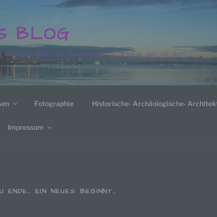
´S BLOG
t verliere dich, den Augenblick ergreife, der ist dein
sen
Fotographie
Historische- Archäologische- Architek
Impressum
U ENDE… EIN NEUES BEGINNT…