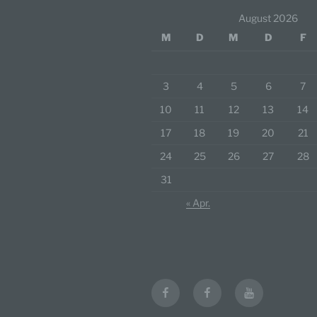
beson
August 2026
genet
Identi
M
D
M
D
F
b) b
3
4
5
6
7
Betrof
Perso
10
11
12
13
14
Veran
17
18
19
20
21
c) V
24
25
26
27
28
Verar
31
ausge
« Apr.
mit p
Organ
Verän
Offen
Berei
Lösch
facebook
facebook
youtube
privat
d) E