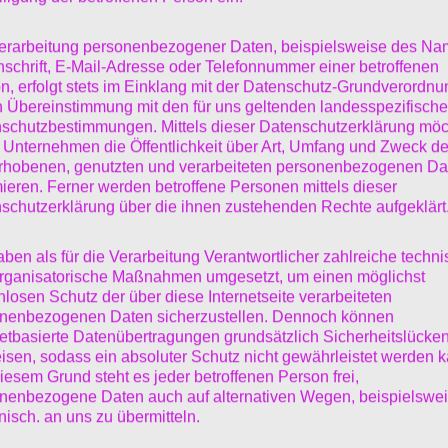
dem ich sicher ein kleines zuhause hatte
erarbeitung personenbezogener Daten, beispielsweise des Na
nschrift, E-Mail-Adresse oder Telefonnummer einer betroffenen
nft in der Traum Stadt am 14. März verbrachte ich
n, erfolgt stets im Einklang mit der Datenschutz-Grundverordnu
n Übereinstimmung mit den für uns geltenden landesspezifisch
l des Hafens Windhuk-Kai und erkundete von dort aus
schutzbestimmungen. Mittels dieser Datenschutzerklärung mö
 Unternehmen die Öffentlichkeit über Art, Umfang und Zweck de
Stadt. Das Wichtigste war als erstes die Job suche d
rhobenen, genutzten und verarbeiteten personenbezogenen Da
mieren. Ferner werden betroffene Personen mittels dieser
schutzerklärung über die ihnen zustehenden Rechte aufgeklärt
aben als für die Verarbeitung Verantwortlicher zahlreiche techn
eiter, einen ganz ehrliche und richtige Antwort gibt 
rganisatorische Maßnahmen umgesetzt, um einen möglichst
nlosen Schutz der über diese Internetseite verarbeiteten
cht, aber mir tut es gut hier zu sein und deshalb we
nenbezogenen Daten sicherzustellen. Dennoch können
netbasierte Datenübertragungen grundsätzlich Sicherheitslücke
en, bis ja, bis mir was neues, aufregenderes begegnet.
isen, sodass ein absoluter Schutz nicht gewährleistet werden k
iesem Grund steht es jeder betroffenen Person frei,
nenbezogene Daten auch auf alternativen Wegen, beispielswe
onisch, an uns zu übermitteln.