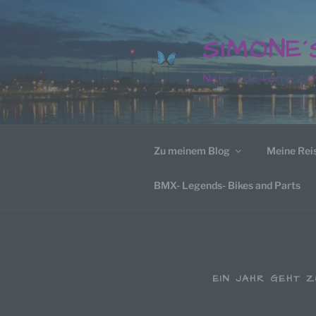
Zum
Inhalt
SIMONE
springen
Nicht in die ferne Zei
Zu meinem Blog
Meine Rei
BMX- Legends- Bikes and Parts
EIN JAHR GEHT Z