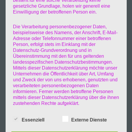
besteht für eine solche Verarbeitung keine
gesetzliche Grundlage, holen wir generell eine
Einwilligung der betroffenen Person ein.
Die Verarbeitung personenbezogener Daten,
beispielsweise des Namens, der Anschrift, E-Mail-
Adresse oder Telefonnummer einer betroffenen
Person, erfolgt stets im Einklang mit der
Datenschutz-Grundverordnung und in
Übereinstimmung mit den für uns geltenden
landesspezifischen Datenschutzbestimmungen.
Mittels dieser Datenschutzerklärung möchte unser
Unternehmen die Öffentlichkeit über Art, Umfang
und Zweck der von uns erhobenen, genutzten und
verarbeiteten personenbezogenen Daten
informieren. Ferner werden betroffene Personen
Zurück zum Hamburg Blog
mittels dieser Datenschutzerklärung über die ihnen
zustehenden Rechte aufgeklärt.
Weiter zu Meinem Blog
Wir haben als für die Verarbeitung Verantwortlicher
Essenziell
Externe Dienste
zahlreiche technische und organisatorische
Maßnahmen umgesetzt, um einen möglichst