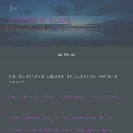
Zum
Inhalt
springen
SIMONE´S BLOG
Nicht in die ferne Zeit verliere dich, den Augenblick ergreife, der
ist dein
Menü
DIE SCHÖNSTE LIEBES ERKLÄRUNG AN EINE
STADT
Die schönste liebes Erklärung an eine Stadt
Zum Valentinstag veröffentlichten die „Die
Hamburger Goldkehlchen“ eine gesungene