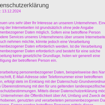
enschutzerklärung
ieder mal im Milaneo in Stuttgart,
: 13.12.2024
NEUESTE BEIT
n auch kurz beim Conrad
reuen uns sehr über Ihr Interesse an unserem Unternehmen. Ein
Ein Jahr gehrt 
othek.
Doch im Augenblick sitze ich
ng der Internetseiten ist grundsätzlich ohne jede Angabe
nenbezogener Daten möglich. Sofern eine betroffene Person
Es steht wiede
mich am freien Wifi Zugang und
dere Services unseres Unternehmens über unsere Internetseite
Bin im Süden
uch nehmen möchte, könnte jedoch eine Verarbeitung
 die hier sich tummeln. Gleich geht
nenbezogener Daten erforderlich werden. Ist die Verarbeitung
Bin in Hanover
nenbezogener Daten erforderlich und besteht für eine solche
 und zum Deichmann, wo ich schon
beitung keine gesetzliche Grundlage, holen wir generell eine
Neuer Reiter 
lligung der betroffenen Person ein.
he Stiefel gesehen
habe.
erarbeitung personenbezogener Daten, beispielsweise des Na
nschrift, E-Mail-Adresse oder Telefonnummer einer betroffenen
n, erfolgt stets im Einklang mit der Datenschutz-Grundverordnu
n Übereinstimmung mit den für uns geltenden landesspezifisch
schutzbestimmungen. Mittels dieser Datenschutzerklärung mö
 Unternehmen die Öffentlichkeit über Art, Umfang und Zweck de
rhobenen, genutzten und verarbeiteten personenbezogenen Da
mieren. Ferner werden betroffene Personen mittels dieser