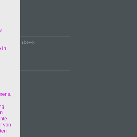
RÄGE
e
zu Ende
r ein Besuch bevor
 in
im Menü
mens,
ng
en
chte
r von
ten