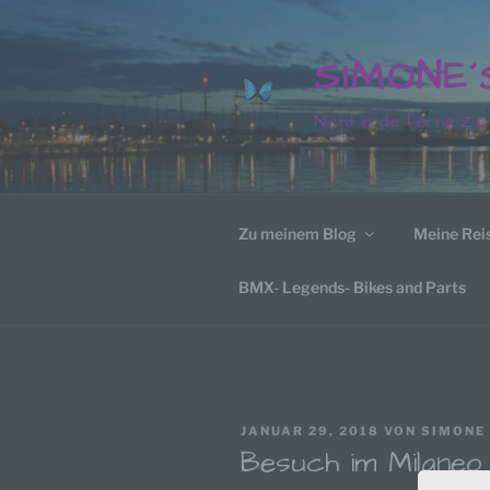
Zum
Inhalt
SIMONE
springen
Nicht in die ferne Zei
Zu meinem Blog
Meine Rei
BMX- Legends- Bikes and Parts
VERÖFFENTLICHT
JANUAR 29, 2018
VON
SIMONE
AM
Besuch im Milaneo