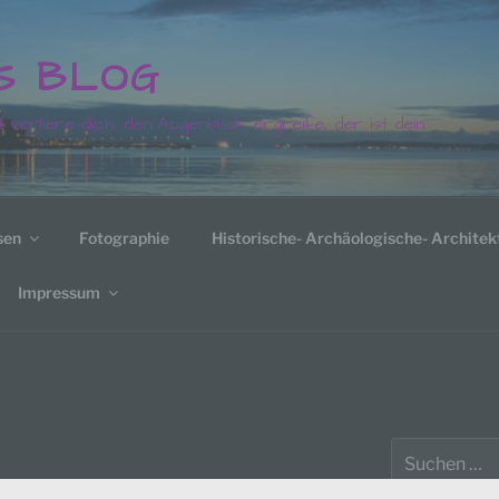
´S BLOG
t verliere dich, den Augenblick ergreife, der ist dein
sen
Fotographie
Historische- Archäologische- Architek
Impressum
Suche
nach: