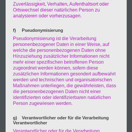
Zuverlässigkeit, Verhalten, Aufenthaltsort oder
Elbphilharmonie hatte am 11. Januar ihren fünf
Ortswechsel dieser natürlichen Person zu
jährigen Geburtstag. Einst höchst umstritten
analysieren oder vorherzusagen.
heute ein Wahrzeichen und geliebt thront sie
am nördlichen Ufer der Kehrwiederspitze.
f) Pseudonymisierung
Alles gut dir….. 15.Januar.2022
Pseudonymisierung ist die Verarbeitung
Ich brauch einen Brille,
personenbezogener Daten in einer Weise, auf
Dinge in kurzer Distanz kann ich nicht mehr
welche die personenbezogenen Daten ohne
sehnend und erkennen. ein Zeichen das ich
Hinzuziehung zusätzlicher Informationen nicht
mehr einer spezifischen betroffenen Person
alt werde. na den..
zugeordnet werden können, sofern diese
14.Januar.2022
zusätzlichen Informationen gesondert aufbewahrt
Was ist aus 2021 zu erzählen,
werden und technischen und organisatorischen
Nicht sehr viel und doch einiges. Das immer
Maßnahmen unterliegen, die gewährleisten, dass
die personenbezogenen Daten nicht einer
noch vorherrschende Thema ist Corona.
identifizierten oder identifizierbaren natürlichen
Erste Impfung zweite dann nun ´22 die dritte
Person zugewiesen werden.
und das ende des ganzen ist das immer noch
kein Patentrezept gefunden wurden ist. Viel
g) Verantwortlicher oder für die Verarbeitung
Abenteuer gab es nicht geschuldet diverser
Verantwortlicher
Ausgangssperren, Lockdown und
Verantwortlicher oder für die Verarbeitung