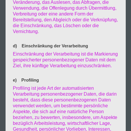
Veränderung, das Auslesen, das Abfragen, die
Bauwerk stark was nun zufolge hat das sie
Verwendung, die Offenlegung durch Übermittlung,
für den Verkehr bis auf weitere gesperrt.
Verbreitung oder eine andere Form der
Mehre Träger und Gasleitungen sind so stark
Bereitstellung, den Abgleich oder die Verknüpfung,
beschädigt das sie erst Instanz gesetzt
die Einschränkung, das Löschen oder die
Vernichtung.
werden muss bis sie wieder frei gegen kann.
Auch am Schiff entstand erheblicher
d) Einschränkung der Verarbeitung
Sachschaden. Anscheinend war der Kapitän
Einschränkung der Verarbeitung ist die Markierung
stark alkoholisiert. Es gab zum Glück keine
gespeicherter personenbezogener Daten mit dem
Verletzte.
Auch an der Europabrücke
Ziel, ihre künftige Verarbeitung einzuschränken.
krachte der Frachter „Heavy Metal“ gegen
die Brücke des 17. Juni und ach alkoholisiert.
e) Profiling
Die „Mumbai Maersk“ lief vor Wangerooge
Profiling ist jede Art der automatisierten
auf Grund und konnte erst Tags darauf
Verarbeitung personenbezogener Daten, die darin
wieder freigeschleppt werden.
Das waren
besteht, dass diese personenbezogenen Daten
verwendet werden, um bestimmte persönliche
die Nachrichten…..
Aspekte, die sich auf eine natürliche Person
22.Januar.2022
beziehen, zu bewerten, insbesondere, um Aspekte
Moin, die Elfi hatte Geburtstag
bezüglich Arbeitsleistung, wirtschaftlicher Lage,
Oh oh ganz vergessen zu schreiben unsere
Gesundheit, persönlicher Vorlieben, Interessen,