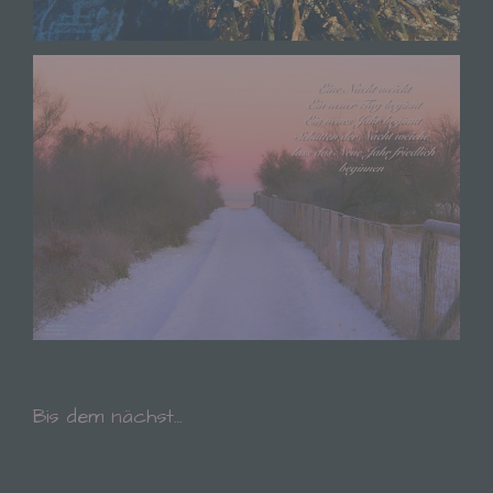
Warenkorbes im Online-Shop. Der Online-Shop
merkt sich die Artikel, die ein Kunde in den
virtuellen Warenkorb gelegt hat, über ein Cookie.
Die betroffene Person kann die Setzung von
Cookies durch unsere Internetseite jederzeit
mittels einer entsprechenden Einstellung des
genutzten Internetbrowsers verhindern und damit
der Setzung von Cookies dauerhaft
widersprechen. Ferner können bereits gesetzte
Cookies jederzeit über einen Internetbrowser oder
andere Softwareprogramme gelöscht werden. Dies
ist in allen gängigen Internetbrowsern möglich.
Deaktiviert die betroffene Person die Setzung von
Cookies in dem genutzten Internetbrowser, sind
unter Umständen nicht alle Funktionen unserer
Internetseite vollumfänglich nutzbar.
Bis dem nächst…
Erfassung von allgemeinen Daten und
Informationen