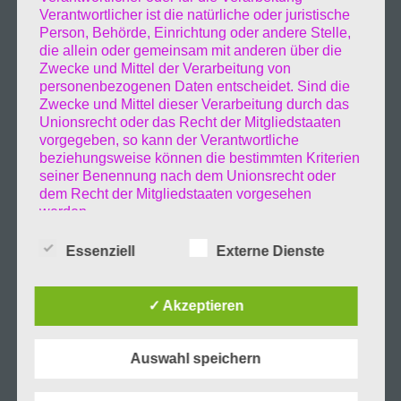
Aufenthaltsverbote. Und da verging selbst mir
Verantwortlicher ist die natürliche oder juristische
Person, Behörde, Einrichtung oder andere Stelle,
die Lust und Laune herum zufahren. Viel an
die allein oder gemeinsam mit anderen über die
Fotoarbeiten gab es auch nicht. Ein neues
Zwecke und Mittel der Verarbeitung von
Kamerasystem tat sein übriges den Objektive
personenbezogenen Daten entscheidet. Sind die
und Gehäuse bilden noch nicht homogene
Zwecke und Mittel dieser Verarbeitung durch das
Unionsrecht oder das Recht der Mitgliedstaaten
Einheiten und sind nach meinem empfinden
vorgegeben, so kann der Verantwortliche
nach nicht scharf genug. Es gab auch viele
beziehungsweise können die bestimmten Kriterien
Reparaturen an meinem Zuhause-Auto nicht
seiner Benennung nach dem Unionsrecht oder
nur kleine Teile sondern Gaze Einheiten wie
dem Recht der Mitgliedstaaten vorgesehen
werden.
Differenziale und Getrieben. Das Sommer
Auto wollte auch neue Tragarme und Reifen
Essenziell
Externe Dienste
h) Auftragsverarbeiter
mit Felgen haben wollen. In diesem
Auftragsverarbeiter ist eine natürliche oder
Zusammenhang kommen immer wieder
juristische Person, Behörde, Einrichtung oder
✓ Akzeptieren
Gedanken das ganze abzubrechen und in den
andere Stelle, die personenbezogene Daten im
Süden zurück zukehren.
Willkommen neues
Auftrag des Verantwortlichen verarbeitet.
Jahr.
Auswahl speichern
7.Januar.2022
i) Empfänger
Heilige drei Könige ist vorbei,