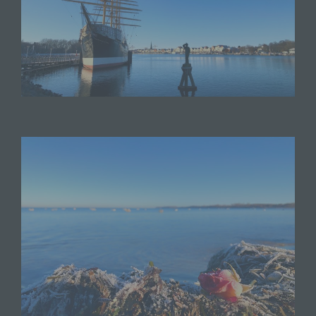
und identifiziert werden.
Durch den Einsatz von Cookies kann den Nutzern
dieser Internetseite nutzerfreundlichere Services
bereitstellen, die ohne die Cookie-Setzung nicht
möglich wären.
Mittels eines Cookies können die Informationen
und Angebote auf unserer Internetseite im Sinne
des Benutzers optimiert werden. Cookies
ermöglichen uns, wie bereits erwähnt, die
Benutzer unserer Internetseite wiederzuerkennen.
Zweck dieser Wiedererkennung ist es, den
Nutzern die Verwendung unserer Internetseite zu
erleichtern. Der Benutzer einer Internetseite, die
Cookies verwendet, muss beispielsweise nicht bei
jedem Besuch der Internetseite erneut seine
Zugangsdaten eingeben, weil dies von der
Internetseite und dem auf dem Computersystem
des Benutzers abgelegten Cookie übernommen
wird. Ein weiteres Beispiel ist das Cookie eines