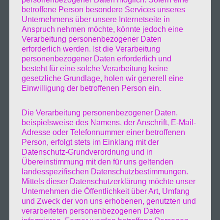
betroffene Person besondere Services unseres
27.Februar.2022
Unternehmens über unsere Internetseite in
Der Krieg geht weiter,
Anspruch nehmen möchte, könnte jedoch eine
Verarbeitung personenbezogener Daten
die Welt beschließt Sanktionen gegen
erforderlich werden. Ist die Verarbeitung
Russland. Auf der Ukraine fliehen die
personenbezogener Daten erforderlich und
Menschen. Auf die Details möchte ich nicht
besteht für eine solche Verarbeitung keine
weiter eingehen die kann man in den Medien
gesetzliche Grundlage, holen wir generell eine
Einwilligung der betroffenen Person ein.
ansehen und nachlesen.
Freiheit für dir
Ukraine
Die Verarbeitung personenbezogener Daten,
20.Februar.2022
beispielsweise des Namens, der Anschrift, E-Mail-
Das unvorstellbare ist geschehen,
Adresse oder Telefonnummer einer betroffenen
Russland, Putin greift die Ukraine an. Und das
Person, erfolgt stets im Einklang mit der
mitten in Europa. Aus meiner Sicht und
Datenschutz-Grundverordnung und in
Übereinstimmung mit den für uns geltenden
empfinden nach war es längst über fällig.
landesspezifischen Datenschutzbestimmungen.
Das dürfte der erste schritt in Richtung
Mittels dieser Datenschutzerklärung möchte unser
Ende der Menschheit sein.
Lasst frieden
Unternehmen die Öffentlichkeit über Art, Umfang
herrschen.
18.Februar.2022
und Zweck der von uns erhobenen, genutzten und
verarbeiteten personenbezogenen Daten
Corona ist immer noch allgegenwärtig