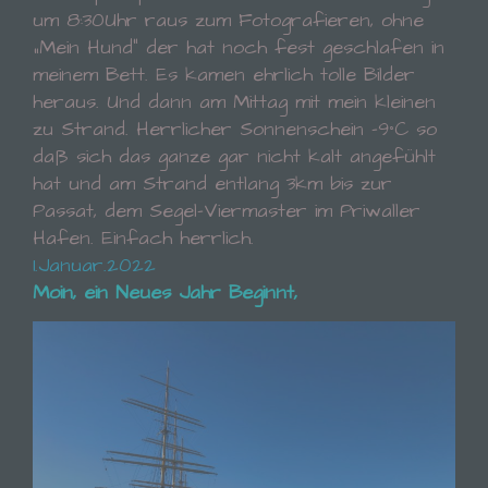
auf Ihrem Computer oder mobilen Gerät
um 8:30Uhr raus zum Fotografieren, ohne
abspeichert. Cookies sind Textdateien, welche
„Mein Hund“ der hat noch fest geschlafen in
über einen Internetbrowser auf einem
meinem Bett. Es kamen ehrlich tolle Bilder
Computersystem abgelegt und gespeichert
werden. Sie können die Verwendung von Cookies,
heraus. Und dann am Mittag mit mein kleinen
LocalStorage und SessionStorage durch
zu Strand. Herrlicher Sonnenschein -9°C so
entsprechende Einstellung in Ihrem Browser
daß sich das ganze gar nicht kalt angefühlt
verhindern.
hat und am Strand entlang 3km bis zur
Passat, dem Segel-Viermaster im Priwaller
Zahlreiche Internetseiten und Server verwenden
Hafen.
Einfach herrlich.
Cookies. Viele Cookies enthalten eine sogenannte
Cookie-ID. Eine Cookie-ID ist eine eindeutige
1.Januar.2022
Kennung des Cookies. Sie besteht aus einer
Moin, ein Neues Jahr Beginnt,
Zeichenfolge, durch welche Internetseiten und
Server dem konkreten Internetbrowser zugeordnet
werden können, in dem das Cookie gespeichert
wurde. Dies ermöglicht es den besuchten
Internetseiten und Servern, den individuellen
Browser der betroffenen Person von anderen
Internetbrowsern, die andere Cookies enthalten,
zu unterscheiden. Ein bestimmter Internetbrowser
kann über die eindeutige Cookie-ID wiedererkannt