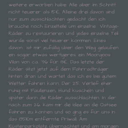
weitere erworben habe. Alle aber im Schnitt
Bollerstr.29
nicht teuerer als 15€. Alleine drei davon sind
nur zum ausschlachten gedacht den ich
73035 Göppingen
brauche noch Einzelteile um einzelne Vintage-
Räder zu restaurieren und jedes einzelne Teil
Deutschland
würde sonst viel teuerer kommen. Eines
davon ist mir zufällig über den Weg gelaufen
01708954121
ein sogar etwas wertigeres, ein Moongoos
Vilan von ca. ´96 für 13€. Das letzte der
E-Mail: simonedutta1970@yahoo.de
Räder sitzt jetzt auf dem Fahrradträger
hinten dran und wartet das ich es bei gutem
Wetter fahren kann.
Der 25. Verlief eher
Cookies / SessionStorage / LocalStorage
ruhig mit Faullenzen, Hund kuscheln und
Die Internetseiten verwenden teilweise so
später dann die Räder ausschlachten. In der
genannte Cookies, LocalStorage und
nach zum 26. kam mir die Idee an die Ostsee
SessionStorage. Dies dient dazu, unser Angebot
fahren zu können und so ging es für uns in
nutzerfreundlicher, effektiver und sicherer zu
das 85Km entfernte Priwall. Am
machen. Local Storage und SessionStorage ist
eine Technologie, mit welcher ihr Browser Daten
Küstenparkplatz übernachtet und am morgen