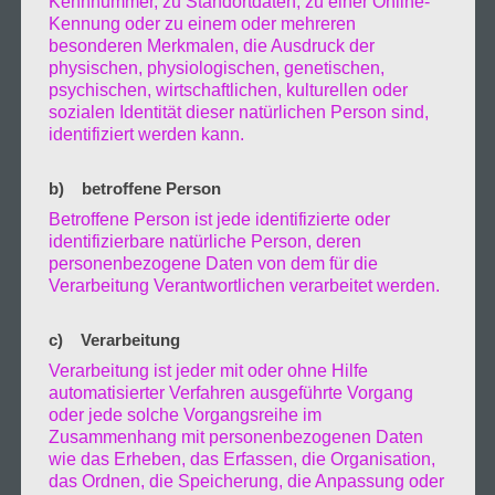
Kennnummer, zu Standortdaten, zu einer Online-
vor 3:00 musste ich den Platz doch noch
Kennung oder zu einem oder mehreren
verlassen da das Areal überschwemmt
besonderen Merkmalen, die Ausdruck der
werden sollte und später auch eintrat. Auf
physischen, physiologischen, genetischen,
psychischen, wirtschaftlichen, kulturellen oder
der fahrt zu meinem nächsten sicheren
sozialen Identität dieser natürlichen Person sind,
Schlafplatz fuhr ich durch einen grossen Teil
identifiziert werden kann.
des Hafens und sah somit das Ausmaß des
Sturms.
Bis dann….
b) betroffene Person
3.Februar.2022
Betroffene Person ist jede identifizierte oder
Moin, Schiffshavarie im Hamburger Hafen
identifizierbare natürliche Person, deren
In der Nacht vom 30. auf den 31. Januar ist
personenbezogene Daten von dem für die
Verarbeitung Verantwortlichen verarbeitet werden.
wegen der Sturmflut das Baggerschiff
„Lemsterland“ unter der
c) Verarbeitung
Freihafenelbbrücken hängen. Das
Hochwasser der Elbe betrug in Altona-
Verarbeitung ist jeder mit oder ohne Hilfe
automatisierter Verfahren ausgeführte Vorgang
Fischmarkt ca. 4 Meter über dem Mittleren
oder jede solche Vorgangsreihe im
Hochwasser ausgelöst von dem Sturm Tief
Zusammenhang mit personenbezogenen Daten
„Nadia“. Das 52 Meter lange Schiff verkeilte
wie das Erheben, das Erfassen, die Organisation,
ich Unterbrücke und beschädigte das
das Ordnen, die Speicherung, die Anpassung oder