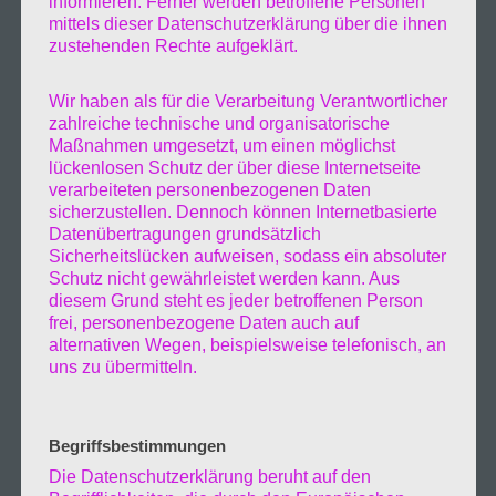
informieren. Ferner werden betroffene Personen
und bestimmt weiterhin unser leben. Auch
mittels dieser Datenschutzerklärung über die ihnen
mein leben wird davon bestimmt. Über die zeit
zustehenden Rechte aufgeklärt.
hat sich einiges gelockert aber das was mich
am meisten einschränkt ist die weiterhin
Wir haben als für die Verarbeitung Verantwortlicher
geltende Vorschrift der Maskenpflicht. Zum
zahlreiche technische und organisatorische
Maßnahmen umgesetzt, um einen möglichst
4.März werden weitere Lockerungen
lückenlosen Schutz der über diese Internetseite
kommen und zum 20.März sollen sämtliche
verarbeiteten personenbezogenen Daten
Einschränkungen aufgehoben werden weil
sicherzustellen. Dennoch können Internetbasierte
eine ausreichende Immunität vorliegt und jetzt
Datenübertragungen grundsätzlich
Sicherheitslücken aufweisen, sodass ein absoluter
kommt aber der das große aber Die
Schutz nicht gewährleistet werden kann. Aus
Maskenpflicht soll weiter bestehen. Ich habe
diesem Grund steht es jeder betroffenen Person
Asthma und eine vererbte Lungenkrankheit
frei, personenbezogene Daten auch auf
die mich, vor allem in den letzten fünf Jahren
alternativen Wegen, beispielsweise telefonisch, an
uns zu übermitteln.
immer weiter einschränkt. In den
Nachbarländern sind zum größten teil die
Maßnahmen aufgehoben vor allem die
Begriffsbestimmungen
Maskenpflicht. Hoffentlich kommen bei uns
Die Datenschutzerklärung beruht auf den
die Masken bald weg und damit für mich ein