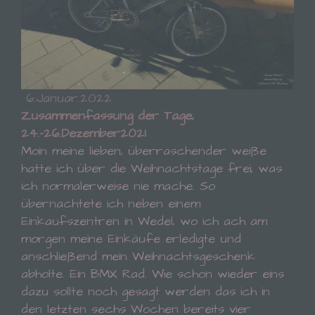
k) Einwilligung
Einwilligung ist jede von der betroffenen Person
freiwillig für den bestimmten Fall in informierter
Weise und unmissverständlich abgegebene
Willensbekundung in Form einer Erklärung oder
einer sonstigen eindeutigen bestätigenden
Handlung, mit der die betroffene Person zu
6.Januar.2022
verstehen gibt, dass sie mit der Verarbeitung der
Zusammenfassung der Tage,
sie betreffenden personenbezogenen Daten
24.-26.Dezember2021
einverstanden ist.
Moin meine lieben, überraschender weiße
hatte ich über die Weihnachtstage frei, was
Name und Anschrift des für die Verarbeitung
ich normalerweise nie mache. So
Verantwortlichen
übernachtete ich neben einem
Verantwortlicher im Sinne der Datenschutz-
Einkaufszentren in Wedel, wo ich ach am
Grundverordnung, sonstiger in den Mitgliedstaaten
morgen meine Einkäufe erledigte und
der Europäischen Union geltenden
anschließend mein Weihnachtsgeschenk
Datenschutzgesetze und anderer Bestimmungen
mit datenschutzrechtlichem Charakter ist die:
abholte. Ein BMX Rad. Wie schon wieder eins
dazu sollte noch gesagt werden das ich in
Simone Dutta
den letzten sechs Wochen bereits vier