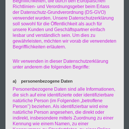
Begrifflichkeiten, die durch den Europäischen
klein wenig Normalität.
In diesem Sinne bleibt
Richtlinien- und Verordnungsgeber beim Erlass
weiterhin gesund lasst euch weiter impfen
der Datenschutz-Grundverordnung (DS-GVO)
für euch selbst und die Menschen die um
verwendet wurden. Unsere Datenschutzerklärung
soll sowohl für die Öffentlichkeit als auch für
euch sind, Menschen die ihr liebt.
unsere Kunden und Geschäftspartner einfach
18.Februar.2022
lesbar und verständlich sein. Um dies zu
Moin, Zeynep hat uns besucht
gewährleisten, möchten wir vorab die verwendeten
es war bereits der zweite Sturm in den
Begrifflichkeiten erläutern.
letzten drei Tagen. Zeynep brachte eine
Geschwindigkeit von 145Km/h, gemessen an
Wir verwenden in dieser Datenschutzerklärung
unter anderem die folgenden Begriffe:
meiner Wetterstation im Auto. Ich stand
gestern ab ca. 22:00 in der nähe der
a) personenbezogene Daten
Kattwybrücke mit blick auf das Terminal von
Hapag-Lloyd wo auch einige Schiffe angelegt
Personenbezogene Daten sind alle Informationen,
die sich auf eine identifizierte oder identifizierbare
lagen. Gegen 23:00 kamen dann
natürliche Person (im Folgenden „betroffene
Hafenschlepper oder auch Bugsierer
Person") beziehen. Als identifizierbar wird eine
genannt die anfingen die Schiffe gegen die
natürliche Person angesehen, die direkt oder
Kaimauern zu drücken und somit verhindern
indirekt, insbesondere mittels Zuordnung zu einer
Kennung wie einem Namen, zu einer
das sie sich losreißen und havarieren. Kurz