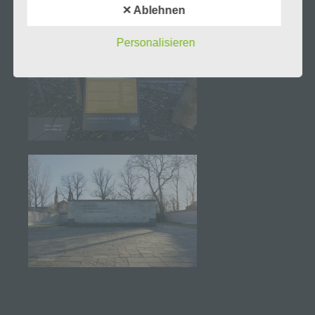
✕ Ablehnen
Wir verwenden in dieser Datenschutzerklärung
Personalisieren
unter anderem die folgenden Begriffe:
a) personenbezogene Daten
Personenbezogene Daten sind alle Informationen,
die sich auf eine identifizierte oder identifizierbare
natürliche Person (im Folgenden „betroffene
Person") beziehen. Als identifizierbar wird eine
natürliche Person angesehen, die direkt oder
indirekt, insbesondere mittels Zuordnung zu einer
Kennung wie einem Namen, zu einer
Kennnummer, zu Standortdaten, zu einer Online-
Kennung oder zu einem oder mehreren
besonderen Merkmalen, die Ausdruck der
physischen, physiologischen, genetischen,
psychischen, wirtschaftlichen, kulturellen oder
sozialen Identität dieser natürlichen Person sind,
identifiziert werden kann.