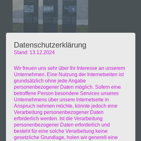
Datenschutzerklärung
Stand: 13.12.2024
Wir freuen uns sehr über Ihr Interesse an unserem
Unternehmen. Eine Nutzung der Internetseiten ist
grundsätzlich ohne jede Angabe
personenbezogener Daten möglich. Sofern eine
betroffene Person besondere Services unseres
Unternehmens über unsere Internetseite in
Anspruch nehmen möchte, könnte jedoch eine
Verarbeitung personenbezogener Daten
erforderlich werden. Ist die Verarbeitung
personenbezogener Daten erforderlich und
besteht für eine solche Verarbeitung keine
gesetzliche Grundlage, holen wir generell eine