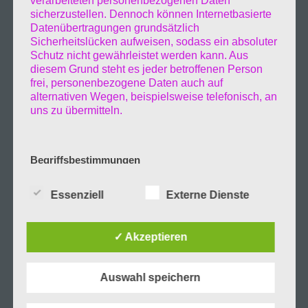
verarbeiteten personenbezogenen Daten
sicherzustellen. Dennoch können Internetbasierte
Datenübertragungen grundsätzlich
Sicherheitslücken aufweisen, sodass ein absoluter
Schutz nicht gewährleistet werden kann. Aus
diesem Grund steht es jeder betroffenen Person
frei, personenbezogene Daten auch auf
alternativen Wegen, beispielsweise telefonisch, an
uns zu übermitteln.
Begriffsbestimmungen
Die Datenschutzerklärung beruht auf den
Begrifflichkeiten, die durch den Europäischen
Essenziell
Externe Dienste
Richtlinien- und Verordnungsgeber beim Erlass
der Datenschutz-Grundverordnung (DS-GVO)
verwendet wurden. Unsere Datenschutzerklärung
✓ Akzeptieren
soll sowohl für die Öffentlichkeit als auch für
unsere Kunden und Geschäftspartner einfach
lesbar und verständlich sein. Um dies zu
Auswahl speichern
gewährleisten, möchten wir vorab die verwendeten
Begrifflichkeiten erläutern.