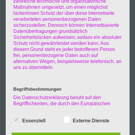
zahlreiche technische und organisatorische
Maßnahmen umgesetzt, um einen möglichst
lückenlosen Schutz der über diese Internetseite
verarbeiteten personenbezogenen Daten
sicherzustellen. Dennoch können Internetbasierte
Datenübertragungen grundsätzlich
Sicherheitslücken aufweisen, sodass ein absoluter
Schutz nicht gewährleistet werden kann. Aus
diesem Grund steht es jeder betroffenen Person
frei, personenbezogene Daten auch auf
alternativen Wegen, beispielsweise telefonisch, an
uns zu übermitteln.
Begriffsbestimmungen
Die Datenschutzerklärung beruht auf den
Begrifflichkeiten, die durch den Europäischen
Richtlinien- und Verordnungsgeber beim Erlass
der Datenschutz-Grundverordnung (DS-GVO)
Essenziell
Externe Dienste
verwendet wurden. Unsere Datenschutzerklärung
soll sowohl für die Öffentlichkeit als auch für
unsere Kunden und Geschäftspartner einfach