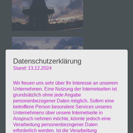
Datenschutzerklärung
Stand: 13.12.2024
Wir freuen uns sehr über Ihr Interesse an unserem
Unternehmen. Eine Nutzung der Internetseiten ist
grundsätzlich ohne jede Angabe
personenbezogener Daten möglich. Sofern eine
betroffene Person besondere Services unseres
Unternehmens über unsere Internetseite in
Anspruch nehmen möchte, könnte jedoch eine
Verarbeitung personenbezogener Daten
erforderlich werden. Ist die Verarbeitung