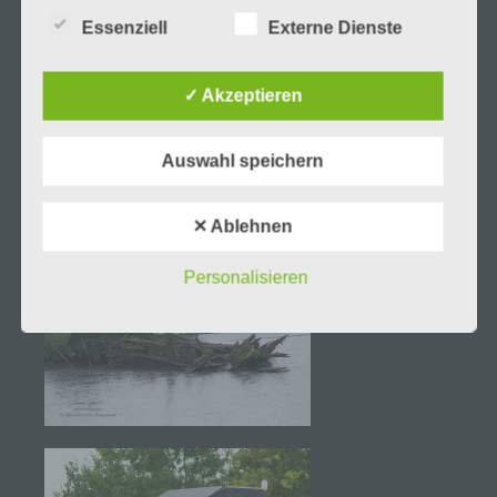
besonderen Merkmalen, die Ausdruck der
Essenziell
Externe Dienste
physischen, physiologischen, genetischen,
psychischen, wirtschaftlichen, kulturellen oder
sozialen Identität dieser natürlichen Person sind,
✓ Akzeptieren
identifiziert werden kann.
b) betroffene Person
Auswahl speichern
Betroffene Person ist jede identifizierte oder
identifizierbare natürliche Person, deren
✕ Ablehnen
personenbezogene Daten von dem für die
Verarbeitung Verantwortlichen verarbeitet werden.
Personalisieren
c) Verarbeitung
Verarbeitung ist jeder mit oder ohne Hilfe
automatisierter Verfahren ausgeführte Vorgang
oder jede solche Vorgangsreihe im
Zusammenhang mit personenbezogenen Daten
wie das Erheben, das Erfassen, die Organisation,
das Ordnen, die Speicherung, die Anpassung oder
Veränderung, das Auslesen, das Abfragen, die
Verwendung, die Offenlegung durch Übermittlung,