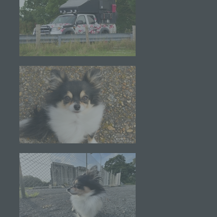
Verbreitung oder eine andere Form der
Bereitstellung, den Abgleich oder die Verknüpfung,
die Einschränkung, das Löschen oder die
Vernichtung.
d) Einschränkung der Verarbeitung
Einschränkung der Verarbeitung ist die Markierung
gespeicherter personenbezogener Daten mit dem
Ziel, ihre künftige Verarbeitung einzuschränken.
e) Profiling
Profiling ist jede Art der automatisierten
Verarbeitung personenbezogener Daten, die darin
besteht, dass diese personenbezogenen Daten
verwendet werden, um bestimmte persönliche
Aspekte, die sich auf eine natürliche Person
beziehen, zu bewerten, insbesondere, um Aspekte
bezüglich Arbeitsleistung, wirtschaftlicher Lage,
Gesundheit, persönlicher Vorlieben, Interessen,
Zuverlässigkeit, Verhalten, Aufenthaltsort oder
Ortswechsel dieser natürlichen Person zu