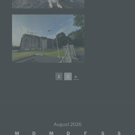
analysieren oder vorherzusagen.
f) Pseudonymisierung
Pseudonymisierung ist die Verarbeitung
personenbezogener Daten in einer Weise, auf
welche die personenbezogenen Daten ohne
Hinzuziehung zusätzlicher Informationen nicht
mehr einer spezifischen betroffenen Person
zugeordnet werden können, sofern diese
zusätzlichen Informationen gesondert aufbewahrt
werden und technischen und organisatorischen
1
2
►
Maßnahmen unterliegen, die gewährleisten, dass
die personenbezogenen Daten nicht einer
identifizierten oder identifizierbaren natürlichen
Person zugewiesen werden.
g) Verantwortlicher oder für die Verarbeitung
Verantwortlicher
Verantwortlicher oder für die Verarbeitung
August 2026
Verantwortlicher ist die natürliche oder juristische
M
D
M
D
F
S
S